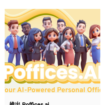
推出 Poffices.ai