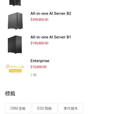
All-in-one AI Server B2
$
299,800.00
All-in-one AI Server B1
$
199,800.00
Enterprise
$
10,800.00
/ 年
標籤
CRM 策略
ESG 戰略
事件腳本